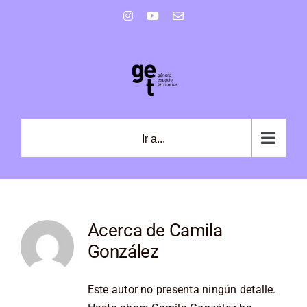
Saltar
Instagram
YouTube
Correo
al
electrónico
contenido
Ir a...
Acerca de
Camila
González
Este autor no presenta ningún detalle.